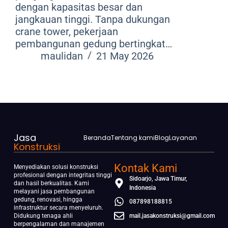
dengan kapasitas besar dan
jangkauan tinggi. Tanpa dukungan
crane tower, pekerjaan
pembangunan gedung bertingkat…
maulidan
21 May 2026
Jasa
Beranda
Tentang kami
Blog
Layanan
Konstruksi
Kontak Kami
Menyediakan solusi konstruksi
profesional dengan integritas tinggi
Sidoarjo, Jawa Timur,
dan hasil berkualitas. Kami
Indonesia
melayani jasa pembangunan
gedung, renovasi, hingga
087898188815
infrastruktur secara menyeluruh.
Didukung tenaga ahli
mail.jasakonstruksi@gmail.com
berpengalaman dan manajemen