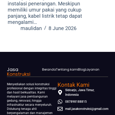
instalasi penerangan. Meskipun
memiliki umur pakai yang cukup
panjang, kabel listrik tetap dapat
mengalami…
maulidan
8 June 2026
Jasa
Beranda
Tentang kami
Blog
Layanan
Konstruksi
Kontak Kami
Menyediakan solusi konstruksi
profesional dengan integritas tinggi
Sidoarjo, Jawa Timur,
dan hasil berkualitas. Kami
Indonesia
melayani jasa pembangunan
gedung, renovasi, hingga
087898188815
infrastruktur secara menyeluruh.
Didukung tenaga ahli
mail.jasakonstruksi@gmail.com
berpengalaman dan manajemen