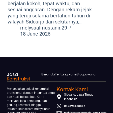
berjalan kokoh, tepat waktu, dan
sesuai anggaran. Dengan rekam jejak
yang teruji selama bertahun-tahun di
wilayah Sidoarjo dan sekitarnya,…
melysaalmustanir.29
18 June 2026
Jasa
Beranda
Tentang kami
Blog
Layanan
Konstruksi
Kontak Kami
Menyediakan solusi konstruksi
profesional dengan integritas tinggi
Sidoarjo, Jawa Timur,
dan hasil berkualitas. Kami
Indonesia
melayani jasa pembangunan
gedung, renovasi, hingga
087898188815
infrastruktur secara menyeluruh.