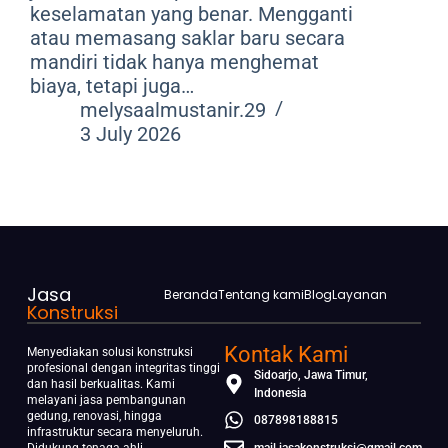
keselamatan yang benar. Mengganti
atau memasang saklar baru secara
mandiri tidak hanya menghemat
biaya, tetapi juga…
melysaalmustanir.29
3 July 2026
Jasa
Beranda
Tentang kami
Blog
Layanan
Konstruksi
Kontak Kami
Menyediakan solusi konstruksi
profesional dengan integritas tinggi
Sidoarjo, Jawa Timur,
dan hasil berkualitas. Kami
Indonesia
melayani jasa pembangunan
gedung, renovasi, hingga
087898188815
infrastruktur secara menyeluruh.