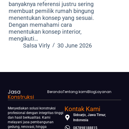
banyaknya referensi justru sering
membuat pemilik rumah bingung
menentukan konsep yang sesuai.
Dengan memahami cara
menentukan konsep interior,
mengikuti…
Salsa Virly
30 June 2026
Jasa
Beranda
Tentang kami
Blog
Layanan
Konstruksi
Kontak Kami
Menyediakan solusi konstruksi
profesional dengan integritas tinggi
Sidoarjo, Jawa Timur,
dan hasil berkualitas. Kami
Indonesia
melayani jasa pembangunan
gedung, renovasi, hingga
087898188815