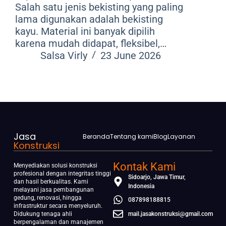
Salah satu jenis bekisting yang paling
lama digunakan adalah bekisting
kayu. Material ini banyak dipilih
karena mudah didapat, fleksibel,…
Salsa Virly
23 June 2026
Jasa
Beranda
Tentang kami
Blog
Layanan
Konstruksi
Kontak Kami
Menyediakan solusi konstruksi
profesional dengan integritas tinggi
Sidoarjo, Jawa Timur,
dan hasil berkualitas. Kami
Indonesia
melayani jasa pembangunan
gedung, renovasi, hingga
087898188815
infrastruktur secara menyeluruh.
Didukung tenaga ahli
mail.jasakonstruksi@gmail.com
berpengalaman dan manajemen