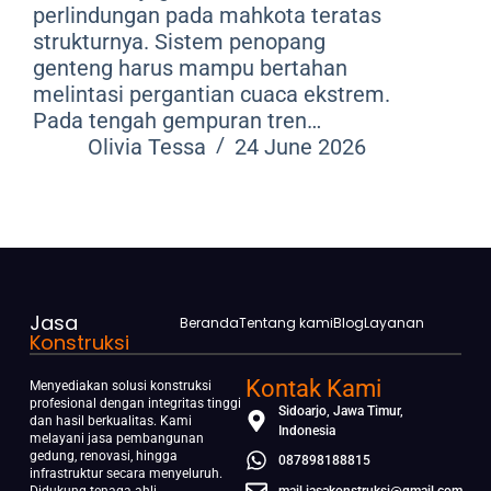
perlindungan pada mahkota teratas
strukturnya. Sistem penopang
genteng harus mampu bertahan
melintasi pergantian cuaca ekstrem.
Pada tengah gempuran tren…
Olivia Tessa
24 June 2026
Jasa
Beranda
Tentang kami
Blog
Layanan
Konstruksi
Kontak Kami
Menyediakan solusi konstruksi
profesional dengan integritas tinggi
Sidoarjo, Jawa Timur,
dan hasil berkualitas. Kami
Indonesia
melayani jasa pembangunan
gedung, renovasi, hingga
087898188815
infrastruktur secara menyeluruh.