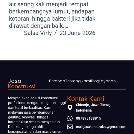
air sering kali menjadi tempat
berkembangnya lumut, endapan
kotoran, hingga bakteri jika tidak
dirawat dengan baik.…
Salsa Virly
23 June 2026
Jasa
Beranda
Tentang kami
Blog
Layanan
Konstruksi
Kontak Kami
Menyediakan solusi konstruksi
profesional dengan integritas tinggi
Sidoarjo, Jawa Timur,
dan hasil berkualitas. Kami
Indonesia
melayani jasa pembangunan
gedung, renovasi, hingga
087898188815
infrastruktur secara menyeluruh.
Didukung tenaga ahli
mail.jasakonstruksi@gmail.com
berpengalaman dan manajemen