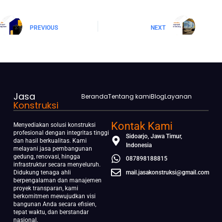
PREVIOUS
NEXT
Jasa
Beranda
Tentang kami
Blog
Layanan
Konstruksi
Kontak Kami
Menyediakan solusi konstruksi
profesional dengan integritas tinggi
Sidoarjo, Jawa Timur,
dan hasil berkualitas. Kami
Indonesia
melayani jasa pembangunan
gedung, renovasi, hingga
087898188815
infrastruktur secara menyeluruh.
Didukung tenaga ahli
mail.jasakonstruksi@gmail.com
berpengalaman dan manajemen
proyek transparan, kami
berkomitmen mewujudkan visi
bangunan Anda secara efisien,
tepat waktu, dan berstandar
nasional.