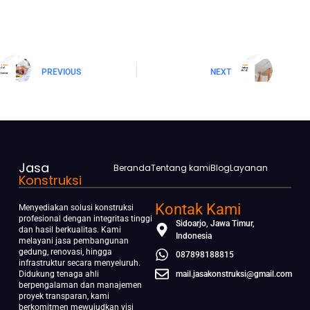
PREVIOUS
NEXT
Jasa
Beranda
Tentang kami
Blog
Layanan
Konstruksi
Kontak Kami
Menyediakan solusi konstruksi
profesional dengan integritas tinggi
Sidoarjo, Jawa Timur,
dan hasil berkualitas. Kami
Indonesia
melayani jasa pembangunan
gedung, renovasi, hingga
087898188815
infrastruktur secara menyeluruh.
Didukung tenaga ahli
mail.jasakonstruksi@gmail.com
berpengalaman dan manajemen
proyek transparan, kami
berkomitmen mewujudkan visi