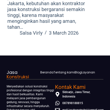
Jakarta, kebutuhan akan kontraktor
jasa konstruksi bergaransi semakin
tinggi, karena masyarakat
menginginkan hasil yang aman,
tahan…
Salsa Virly
3 March 2026
Jasa
Beranda
Tentang kami
Blog
Layanan
Konstruksi
Kontak Kami
Menyediakan solusi konstruksi
profesional dengan integritas tinggi
Sidoarjo, Jawa Timur,
dan hasil berkualitas. Kami
Indonesia
melayani jasa pembangunan
gedung, renovasi, hingga
087898188815
infrastruktur secara menyeluruh.