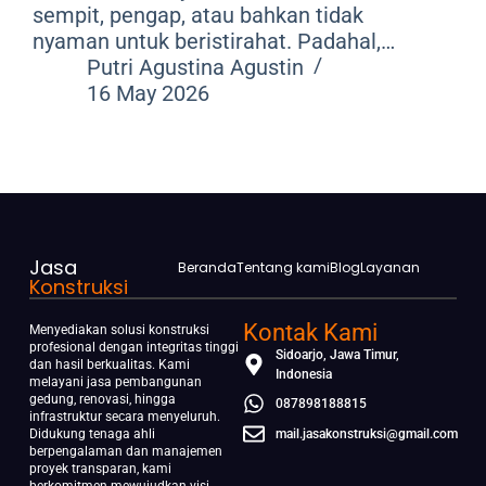
sempit, pengap, atau bahkan tidak
nyaman untuk beristirahat. Padahal,…
Putri Agustina Agustin
16 May 2026
Jasa
Beranda
Tentang kami
Blog
Layanan
Konstruksi
Kontak Kami
Menyediakan solusi konstruksi
profesional dengan integritas tinggi
Sidoarjo, Jawa Timur,
dan hasil berkualitas. Kami
Indonesia
melayani jasa pembangunan
gedung, renovasi, hingga
087898188815
infrastruktur secara menyeluruh.
Didukung tenaga ahli
mail.jasakonstruksi@gmail.com
berpengalaman dan manajemen
proyek transparan, kami